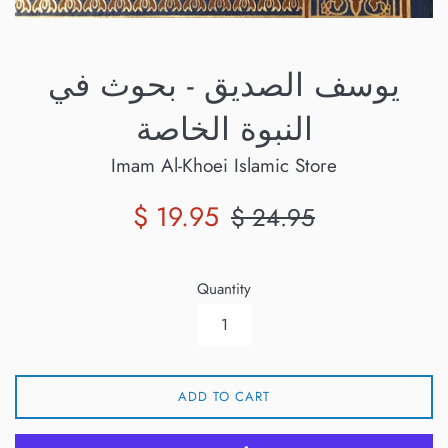
يوسف الصديق - بحوث في
النبوة الخاصة
Imam Al-Khoei Islamic Store
Sale
Regular
$ 19.95
$ 24.95
price
price
Quantity
ADD TO CART